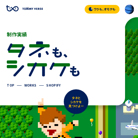
ウラも、オモテも
制作実績
TOP
WORKS
SHOPIFY
タネと
シカケを
見つけよー